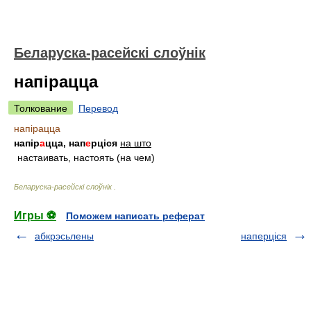
Беларуска-расейскі слоўнік
напірацца
Толкование
Перевод
напірацца
напір
а
цца, нап
е
рціся
на што
настаивать, настоять (на чем)
Беларуска-расейскі слоўнік
.
Игры ⚽
Поможем написать реферат
абкрэсьлены
наперціся